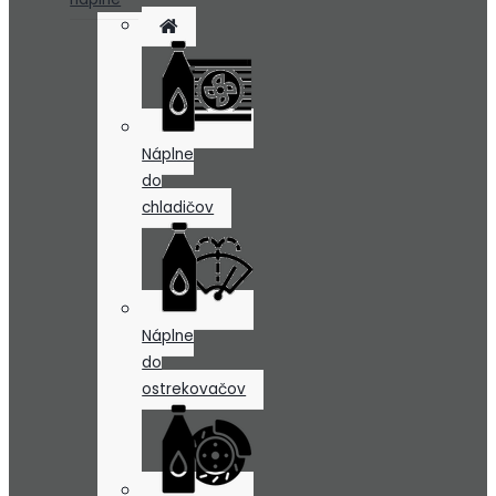
Náplne
do
chladičov
Náplne
do
ostrekovačov