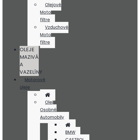
Olejové
Moto
filtre
Vzduchové
Moto
filtre
OLEJE
MAZIVÁ
A
VAZELÍNY
Motorové
oleje
Olej
Osobné
Automobily
BMW
CASTROL