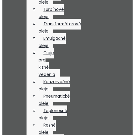
oleje
Turbínové
oleje
Transformátorové
oleje
Emulgačné
oleje
Oleje
pre
klzné
vedenia
Konzervačné
oleje
Pneumatické
oleje
Teplonosné
oleje
Rezné
oleje