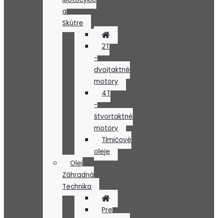
a
Skútre
2T
-
dvojtaktné
motory
4T
-
štvortaktné
motory
Tlmičové
oleje
Olej
Záhradná
Technika
Pre