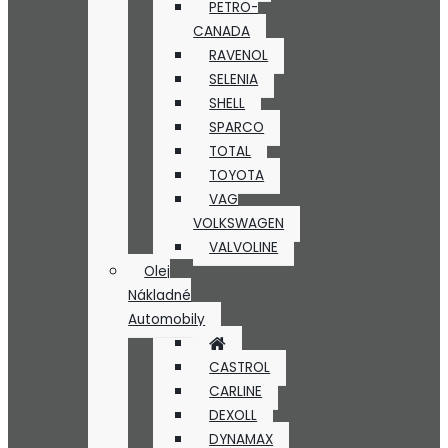
PETRO-
CANADA
RAVENOL
SELENIA
SHELL
SPARCO
TOTAL
TOYOTA
VAG
VOLKSWAGEN
VALVOLINE
Olej
Nákladné
Automobily
CASTROL
CARLINE
DEXOLL
DYNAMAX