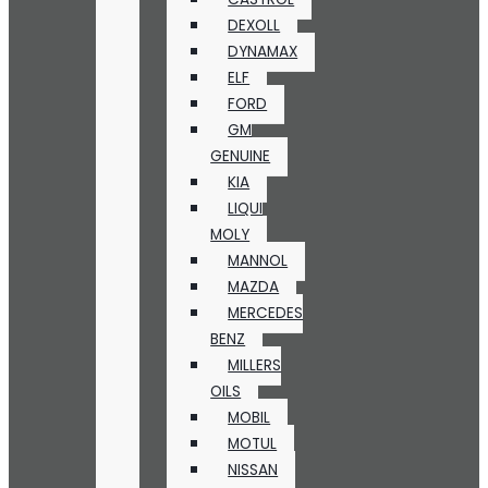
DEXOLL
DYNAMAX
ELF
FORD
GM
GENUINE
KIA
LIQUI
MOLY
MANNOL
MAZDA
MERCEDES
BENZ
MILLERS
OILS
MOBIL
MOTUL
NISSAN