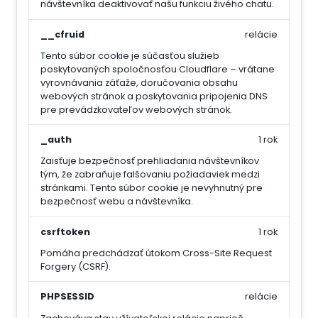
návštevníka deaktivovať našu funkciu živého chatu.
__cfruid
relácie
Tento súbor cookie je súčasťou služieb
poskytovaných spoločnosťou Cloudflare – vrátane
vyrovnávania záťaže, doručovania obsahu
webových stránok a poskytovania pripojenia DNS
pre prevádzkovateľov webových stránok.
_auth
1 rok
Zaisťuje bezpečnosť prehliadania návštevníkov
tým, že zabraňuje falšovaniu požiadaviek medzi
stránkami. Tento súbor cookie je nevyhnutný pre
bezpečnosť webu a návštevníka.
csrftoken
1 rok
Pomáha predchádzať útokom Cross-Site Request
Forgery (CSRF).
PHPSESSID
relácie