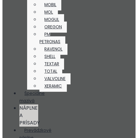
MOBIL
MOL
MOGUL
OREGON
PM
PETRONAS
RAVENOL
SHELL
TEXTAR
TOTAL
VALVOLINE
XERAMIC
Špeciálne
mazivá
NÁPLNE
A
PRÍSADY
Prevádzkové
náplne