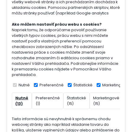
všetky webové stránky a ich prechádzaním dochádza k
ukladaniu cookies. Pomocou partnerských skriptov, ktoré
môžu stránky používať (napríklad Google analytics
Ako môžem nastaviť prácu webu s cookies?
Napriek tomu, že odporúčame povoliť používanie
všetkých typov cookies, prácu webu s nimi môžete
nastaviť podľa vlastných preferencií pomocou
checkboxov zobrazených nižšie. Po odsúhlasení
nastavenia práce s cookies môžete zmeniť svoje
rozhodnutie zmazaním či editáciou cookies priamo v
nastavení Vášho prehliadača. Podrobnejšie informácie
k premazaniu cookies nájdete v Pomocníkovi Vášho
prehliadača.
Nutné
Preferenčné
Štatistické
Marketingové
Nutné
Preferenčné
Štatistické
Marketingové
Ne
(13)
(1)
(15)
(15)
(7)
Tieto informácie sú nevyhnutné k správnemu chodu
webovej stránky ako napríklad vkladanie tovaru do
košíka, uloženie vyplnených údajov alebo prihlásenie do