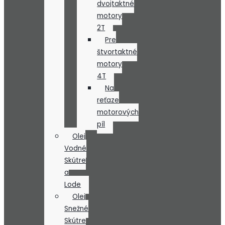
dvojtaktné
motory
2T
Pre
štvortaktné
motory
4T
Na
reťaze
motorových
píl
Olej
Vodné
Skútre
a
Lode
Olej
Snežné
Skútre