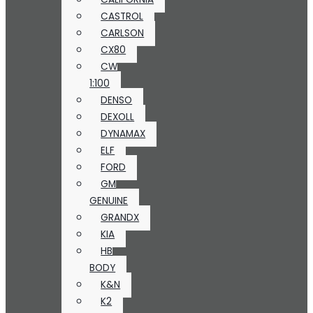
CASTROL
CARLSON
CX80
CW
1:100
DENSO
DEXOLL
DYNAMAX
ELF
FORD
GM
GENUINE
GRANDX
KIA
HB
BODY
K&N
K2