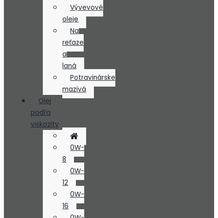
Vývevové
oleje
Na
reťaze
a
laná
Potravinárske
mazivá
Olej
podľa
viskozity
0W-
8
0W-
12
0W-
16
0W-