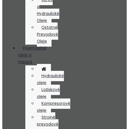
a
Hydraulické
Oleje
Ostatné
Prevodové
Oleje
Priemyselné
oleje a
mazivá
Hydraulické
oleje
Ložiskové
oleje
Kompresorové
oleje
Strojné
prevodové