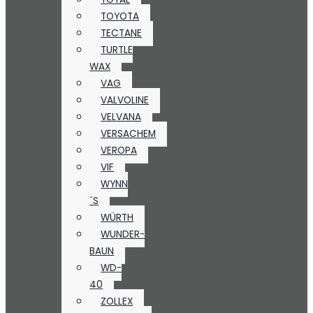
TOYOTA
TECTANE
TURTLE
WAX
VAG
VALVOLINE
VELVANA
VERSACHEM
VEROPA
VIF
WYNN
´S
WÜRTH
WUNDER-
BAUN
WD-
40
ZOLLEX