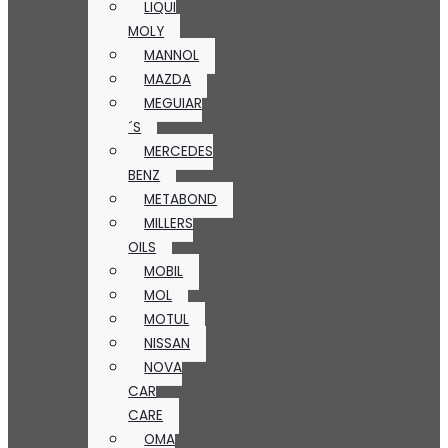
LIQUI
MOLY
MANNOL
MAZDA
MEGUIAR
´S
MERCEDES
BENZ
METABOND
MILLERS
OILS
MOBIL
MOL
MOTUL
NISSAN
NOVA
CAR
CARE
OMA