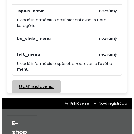
18plus_cat#
neznámý
Ukladá informáciu o odsúhlasení okna 18+ pre
kategóriu.
bs_slide_menu
neznámý
left_menu
neznámý
Ukladá informáciu o spôsobe zobrazenia ľavého
menu.
Uložiť nastavenia
Prihlásenie
Nová registrácia
E-
shop