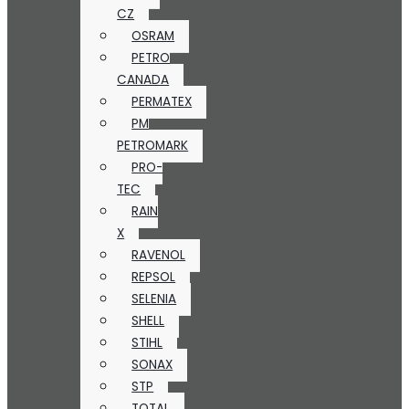
CZ
OSRAM
PETRO
CANADA
PERMATEX
PM
PETROMARK
PRO-
TEC
RAIN
X
RAVENOL
REPSOL
SELENIA
SHELL
STIHL
SONAX
STP
TOTAL