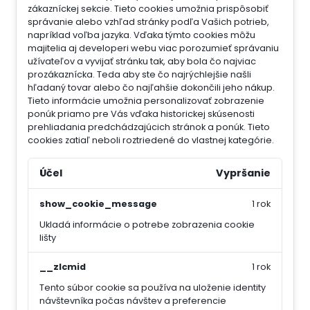
zákazníckej sekcie.
Tieto cookies umožnia prispôsobiť
správanie alebo vzhľad stránky podľa Vašich potrieb,
napríklad voľba jazyka.
Vďaka týmto cookies môžu
majitelia aj developeri webu viac porozumieť správaniu
užívateľov a vyvijať stránku tak, aby bola čo najviac
prozákaznícka. Teda aby ste čo najrýchlejšie našli
hľadaný tovar alebo čo najľahšie dokončili jeho nákup.
Tieto informácie umožnia personalizovať zobrazenie
ponúk priamo pre Vás vďaka historickej skúsenosti
prehliadania predchádzajúcich stránok a ponúk.
Tieto
cookies zatiaľ neboli roztriedené do vlastnej kategórie.
Účel
Vypršanie
show_cookie_message
1 rok
Ukladá informácie o potrebe zobrazenia cookie
lišty
__zlcmid
1 rok
Tento súbor cookie sa používa na uloženie identity
návštevníka počas návštev a preferencie