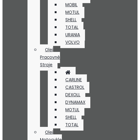
MOBIL
MOTUL
SHELL
TOTAL
URANIA
VOLVO
Olej
Pracovné
Stroje
CARLINE
CASTROL
DEXOLL
DYNAMAX
MOTUL
SHELL
TOTAL
Olej
Motocykle