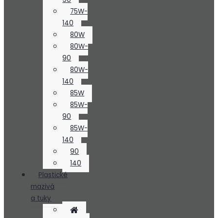
75W-
140
80W
80W-
90
80W-
140
85W
85W-
90
85W-
140
90
140
Plastické
mazivá
a tuky