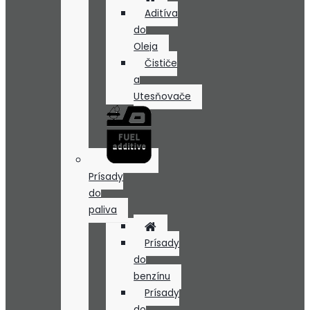
Aditíva
do
Oleja
Čističe
a
Utesňovače
Prísady
do
paliva
Prísady
do
benzínu
Prísady
do