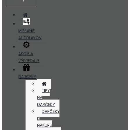
MIEŠANIE
AUTOLAKOV
AKCIE A
VÝPREDAJE
DARČEKY
TIPY
NA
DARČEKY
DARČEKY
K
NÁKUPU