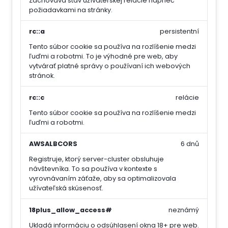
Zachováva stav užívateľskej relácie naprieč
požiadavkami na stránky.
rc::a
persistentní
Tento súbor cookie sa používa na rozlíšenie medzi
ľuďmi a robotmi. To je výhodné pre web, aby
vytvárať platné správy o používaní ich webových
stránok.
rc::c
relácie
Tento súbor cookie sa používa na rozlíšenie medzi
ľuďmi a robotmi.
AWSALBCORS
6 dnů
Registruje, ktorý server-cluster obsluhuje
návštevníka. To sa používa v kontexte s
vyrovnávaním záťaže, aby sa optimalizovala
užívateľská skúsenosť.
18plus_allow_access#
neznámý
Ukladá informáciu o odsúhlasení okna 18+ pre web.