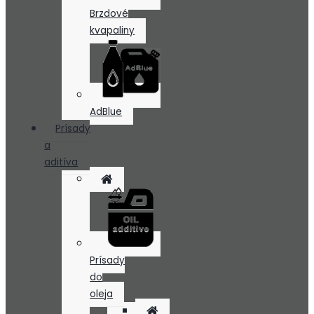
Brzdové
kvapaliny
AdBlue
Prísady
a
aditíva
Prísady
do
oleja