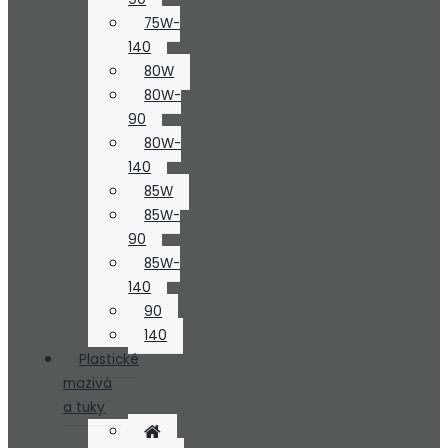
75W-
140
80W
80W-
90
80W-
140
85W
85W-
90
85W-
140
90
140
Plastické
mazivá
a tuky