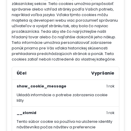
zákazníckej sekcie.
Tieto cookies umožnia prispôsobiť
správanie alebo vzhľad stránky podľa Vašich potrieb,
napríklad voľba jazyka.
Vďaka týmto cookies môžu
majitelia aj developeri webu viac porozumieť správaniu
užívateľov a vyvijať stránku tak, aby bola čo najviac
prozákaznícka. Teda aby ste čo najrýchlejšie našli
hľadaný tovar alebo čo najľahšie dokončili jeho nákup.
Tieto informácie umožnia personalizovať zobrazenie
ponúk priamo pre Vás vďaka historickej skúsenosti
prehliadania predchádzajúcich stránok a ponúk.
Tieto
cookies zatiaľ neboli roztriedené do vlastnej kategórie.
Účel
Vypršanie
show_cookie_message
1 rok
Ukladá informácie o potrebe zobrazenia cookie
lišty
__zlcmid
1 rok
Tento súbor cookie sa používa na uloženie identity
návštevníka počas návštev a preferencie