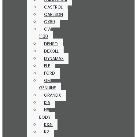
CASTROL
CARLSON
CX80
CW
1:100
DENSO
DEXOLL
DYNAMAX
ELF
FORD
GM
GENUINE
GRANDX
KIA
HB
BODY
K&N
K2