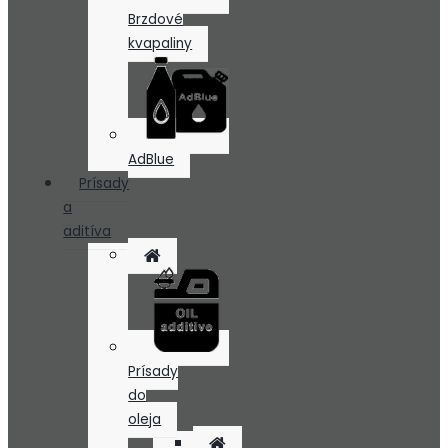
Brzdové
kvapaliny
AdBlue
Prísady
a
aditíva
Prísady
do
oleja