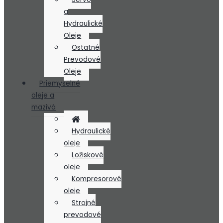
a
Hydraulické
Oleje
Ostatné
Prevodové
Oleje
Priemyselné
oleje a
mazivá
Hydraulické
oleje
Ložiskové
oleje
Kompresorové
oleje
Strojné
prevodové