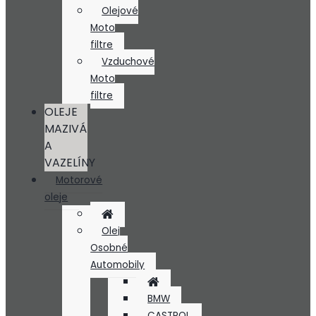
Olejové
Moto
filtre
Vzduchové
Moto
filtre
OLEJE
MAZIVÁ
A
VAZELÍNY
Motorové
oleje
Olej
Osobné
Automobily
BMW
CASTROL