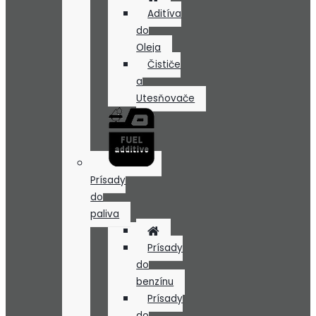
Aditíva
do
Oleja
Čističe
a
Utesňovače
Prísady
do
paliva
Prísady
do
benzínu
Prísady
do