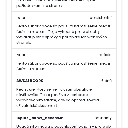
Zachováva stav užívateľskej relácie naprieč
požiadavkami na stránky.
rc::a
persistentní
Tento súbor cookie sa používa na rozlíšenie medzi
ľuďmi a robotmi. To je výhodné pre web, aby
vytvárať platné správy o používaní ich webových
stránok.
rc::c
relácie
Tento súbor cookie sa používa na rozlíšenie medzi
ľuďmi a robotmi.
AWSALBCORS
6 dnů
Registruje, ktorý server-cluster obsluhuje
návštevníka. To sa používa v kontexte s
vyrovnávaním záťaže, aby sa optimalizovala
užívateľská skúsenosť.
18plus_allow_access#
neznámý
Ukladá informáciu o odsúhlasení okna 18+ pre web.