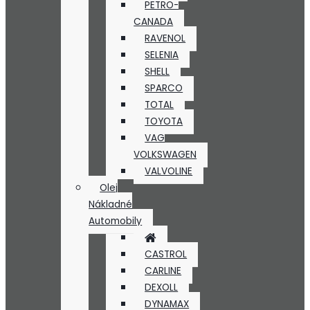
PETRO-
CANADA
RAVENOL
SELENIA
SHELL
SPARCO
TOTAL
TOYOTA
VAG
VOLKSWAGEN
VALVOLINE
Olej
Nákladné
Automobily
CASTROL
CARLINE
DEXOLL
DYNAMAX