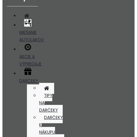
MIEŠANIE
AUTOLAKOV
AKCIE A
VÝPREDAJE
DARČEKY
TIPY
NA
DARČEKY
DARČEKY
K
NÁKUPU