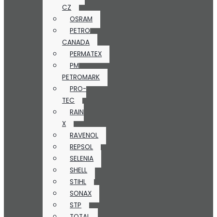
CZ
OSRAM
PETRO
CANADA
PERMATEX
PM
PETROMARK
PRO-
TEC
RAIN
X
RAVENOL
REPSOL
SELENIA
SHELL
STIHL
SONAX
STP
TOTAL