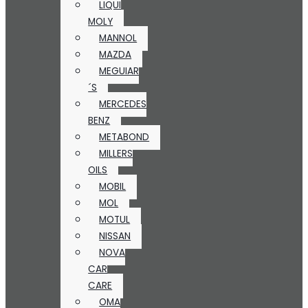
LIQUI
MOLY
MANNOL
MAZDA
MEGUIAR
´S
MERCEDES
BENZ
METABOND
MILLERS
OILS
MOBIL
MOL
MOTUL
NISSAN
NOVA
CAR
CARE
OMA