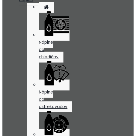
Náplne
do
chladičov
Náplne
do
ostrekovačov