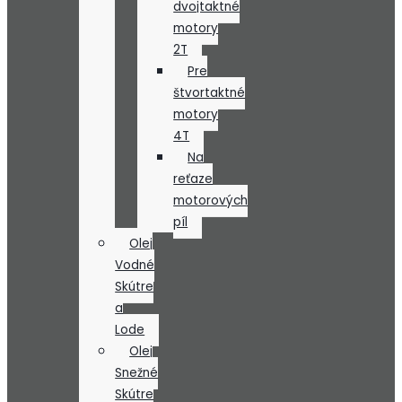
dvojtaktné
motory
2T
Pre
štvortaktné
motory
4T
Na
reťaze
motorových
píl
Olej
Vodné
Skútre
a
Lode
Olej
Snežné
Skútre