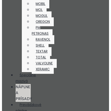
MOBIL
MOL
MOGUL
OREGON
PM
PETRONAS
RAVENOL
SHELL
TEXTAR
TOTAL
VALVOLINE
XERAMIC
Špeciálne
mazivá
NÁPLNE
A
PRÍSADY
Prevádzkové
náplne