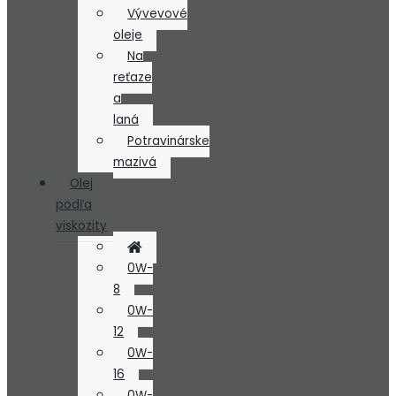
Vývevové
oleje
Na
reťaze
a
laná
Potravinárske
mazivá
Olej
podľa
viskozity
0W-
8
0W-
12
0W-
16
0W-