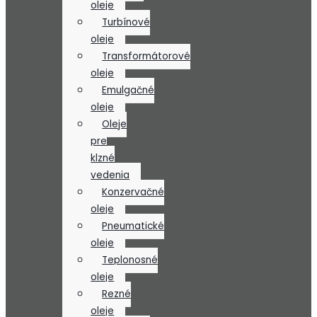
oleje
Turbínové
oleje
Transformátorové
oleje
Emulgačné
oleje
Oleje
pre
klzné
vedenia
Konzervačné
oleje
Pneumatické
oleje
Teplonosné
oleje
Rezné
oleje