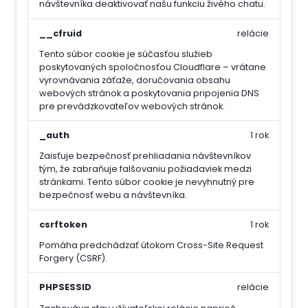
návštevníka deaktivovať našu funkciu živého chatu.
__cfruid
relácie
Tento súbor cookie je súčasťou služieb
poskytovaných spoločnosťou Cloudflare – vrátane
vyrovnávania záťaže, doručovania obsahu
webových stránok a poskytovania pripojenia DNS
pre prevádzkovateľov webových stránok.
_auth
1 rok
Zaisťuje bezpečnosť prehliadania návštevníkov
tým, že zabraňuje falšovaniu požiadaviek medzi
stránkami. Tento súbor cookie je nevyhnutný pre
bezpečnosť webu a návštevníka.
csrftoken
1 rok
Pomáha predchádzať útokom Cross-Site Request
Forgery (CSRF).
PHPSESSID
relácie