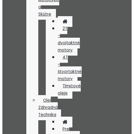
a
Skútre
2T
-
dvojtaktné
motory
4T
-
štvortaktné
motory
Tlmičové
oleje
Olej
Záhradná
Technika
Pre