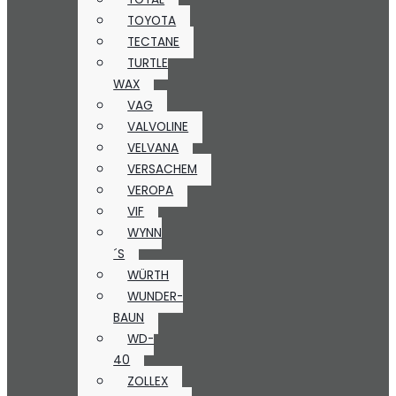
TOYOTA
TECTANE
TURTLE
WAX
VAG
VALVOLINE
VELVANA
VERSACHEM
VEROPA
VIF
WYNN
´S
WÜRTH
WUNDER-
BAUN
WD-
40
ZOLLEX