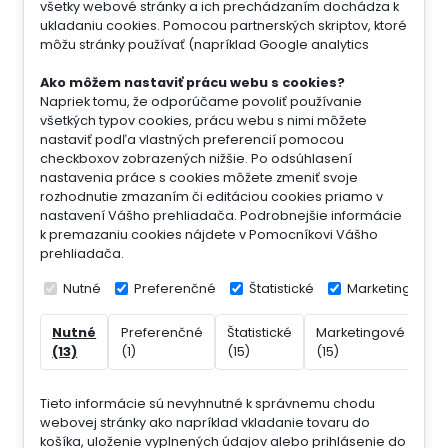
všetky webové stránky a ich prechádzaním dochádza k
ukladaniu cookies. Pomocou partnerských skriptov, ktoré
môžu stránky používať (napríklad Google analytics
Ako môžem nastaviť prácu webu s cookies?
Napriek tomu, že odporúčame povoliť používanie
všetkých typov cookies, prácu webu s nimi môžete
nastaviť podľa vlastných preferencií pomocou
checkboxov zobrazených nižšie. Po odsúhlasení
nastavenia práce s cookies môžete zmeniť svoje
rozhodnutie zmazaním či editáciou cookies priamo v
nastavení Vášho prehliadača. Podrobnejšie informácie
k premazaniu cookies nájdete v Pomocníkovi Vášho
prehliadača.
Nutné
Preferenčné
Štatistické
Marketingové
Nutné
Preferenčné
Štatistické
Marketingové
Ne
(13)
(1)
(15)
(15)
(7)
Tieto informácie sú nevyhnutné k správnemu chodu
webovej stránky ako napríklad vkladanie tovaru do
košíka, uloženie vyplnených údajov alebo prihlásenie do