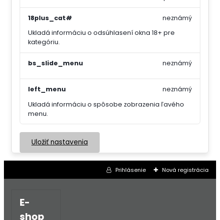
18plus_cat#
neznámý
Ukladá informáciu o odsúhlasení okna 18+ pre
kategóriu.
bs_slide_menu
neznámý
left_menu
neznámý
Ukladá informáciu o spôsobe zobrazenia ľavého
menu.
Uložiť nastavenia
Prihlásenie
Nová registrácia
E-
shop