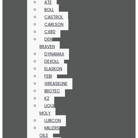
ATE
BOLL
CASTROL
CARLSON
CX80
DEN
BRAVEN
DYNAMAX
DEXOLL
ELASKON
FEBI
GREASELINE
IBIOTEC
K2
LIQUI
MOLY
LUBCON
MILLERS
OILS