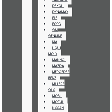
DEXOLL
DYNAMAX
ELF
FORD
GM
GENUINE
KIA
LIQUI
MOLY
MANNOL
MAZDA
MERCEDES
BENZ
MILLERS
OILS
MOBIL
MOTUL
NISSAN