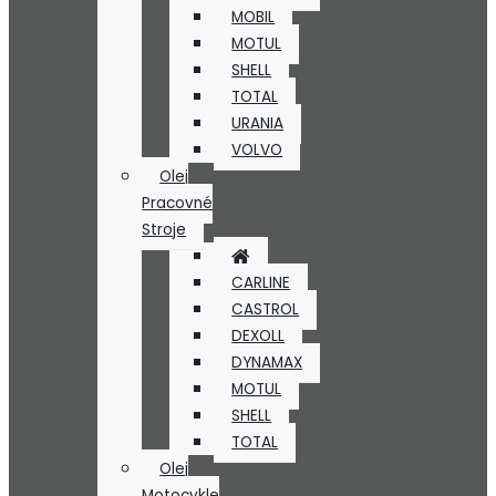
MOBIL
MOTUL
SHELL
TOTAL
URANIA
VOLVO
Olej
Pracovné
Stroje
CARLINE
CASTROL
DEXOLL
DYNAMAX
MOTUL
SHELL
TOTAL
Olej
Motocykle