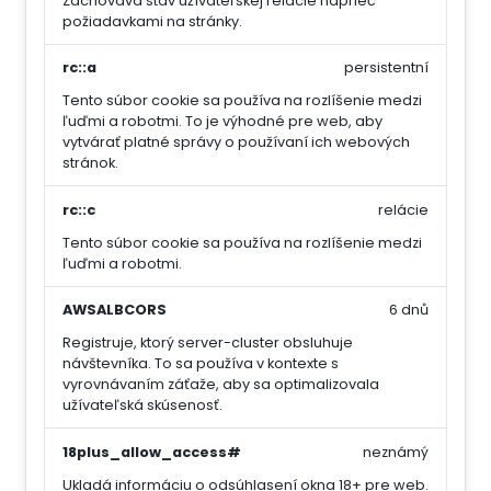
Zachováva stav užívateľskej relácie naprieč
požiadavkami na stránky.
rc::a
persistentní
Tento súbor cookie sa používa na rozlíšenie medzi
ľuďmi a robotmi. To je výhodné pre web, aby
vytvárať platné správy o používaní ich webových
stránok.
rc::c
relácie
Tento súbor cookie sa používa na rozlíšenie medzi
ľuďmi a robotmi.
AWSALBCORS
6 dnů
Registruje, ktorý server-cluster obsluhuje
návštevníka. To sa používa v kontexte s
vyrovnávaním záťaže, aby sa optimalizovala
užívateľská skúsenosť.
18plus_allow_access#
neznámý
Ukladá informáciu o odsúhlasení okna 18+ pre web.