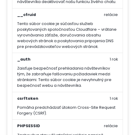
návštevníka deaktivovať našu funkciu živého chatu.
__cfruid
relácie
Tento súbor cookie je súčasťou služieb
poskytovaných spoločnosťou Cloudflare – vrátane
vyrovnávania záťaže, doručovania obsahu
webových stránok a poskytovania pripojenia DNS
pre prevádzkovateľov webových stránok.
_auth
1 rok
Zaisťuje bezpečnosť prehliadania návštevníkov
tým, že zabraňuje falšovaniu požiadaviek medzi
stránkami. Tento súbor cookie je nevyhnutný pre
bezpečnosť webu a návštevníka.
csrftoken
1 rok
Pomáha predchádzať útokom Cross-Site Request
Forgery (CSRF).
PHPSESSID
relácie