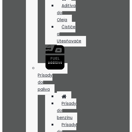
Aditíva
do
Oleja
Čističe
a
Utesňovače
Prísady
do
paliva
Prísady
do
benzínu
Prísady
do