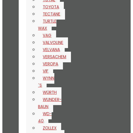
TOYOTA
TECTANE
TURTLE
WAX
VAG
VALVOLINE
VELVANA
VERSACHEM
VEROPA
VIF
WYNN
´S
WÜRTH
WUNDER-
BAUN
WD-
40
ZOLLEX