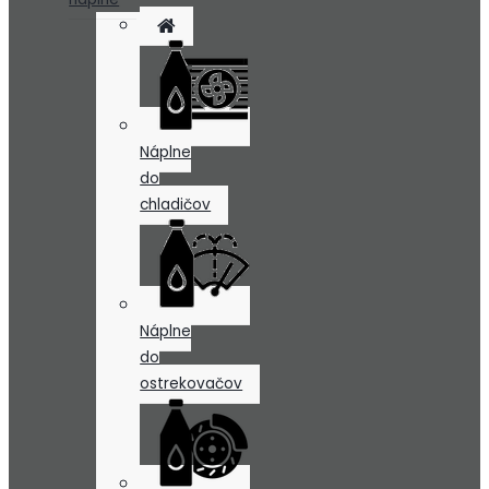
Náplne
do
chladičov
Náplne
do
ostrekovačov