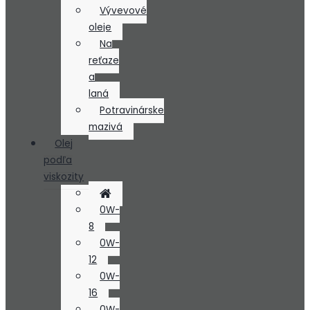
Vývevové
oleje
Na
reťaze
a
laná
Potravinárske
mazivá
Olej
podľa
viskozity
0W-
8
0W-
12
0W-
16
0W-