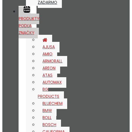
ZADARMO
PRODUKTY
PODĽA
ZNAČKY
AJUSA
AMIO
ARMORALL
AREON
ATAS
AUTOMAX
BG
PRODUCTS
BLUECHEM
BMW
BOLL
BOSCH
CALIFORNIA