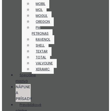
MOBIL
MOL
MOGUL
OREGON
PM
PETRONAS
RAVENOL
SHELL
TEXTAR
TOTAL
VALVOLINE
XERAMIC
Špeciálne
mazivá
NÁPLNE
A
PRÍSADY
Prevádzkové
náplne