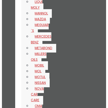
LIQUI
MOLY
MANNOL
MAZDA
MEGUIAR
´S
MERCEDES
BENZ
METABOND
MILLERS
OILS
MOBIL
MOL
MOTUL
NISSAN
NOVA
CAR
CARE
OMA