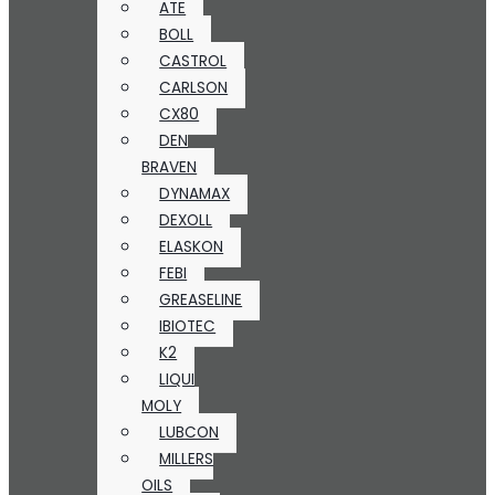
ATE
BOLL
CASTROL
CARLSON
CX80
DEN
BRAVEN
DYNAMAX
DEXOLL
ELASKON
FEBI
GREASELINE
IBIOTEC
K2
LIQUI
MOLY
LUBCON
MILLERS
OILS