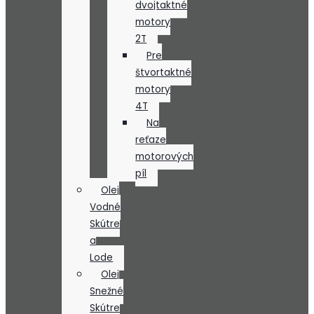
dvojtaktné
motory
2T
Pre
štvortaktné
motory
4T
Na
reťaze
motorových
píl
Olej
Vodné
Skútre
a
Lode
Olej
Snežné
Skútre