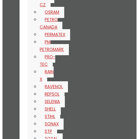
CZ
OSRAM
PETRO
CANADA
PERMATEX
PM
PETROMARK
PRO-
TEC
RAIN
X
RAVENOL
REPSOL
SELENIA
SHELL
STIHL
SONAX
STP
TOTAL