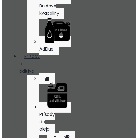
Brzdové
kvapaliny
AdBlue
Prísady
a
aditíva
Prísady
do
oleja