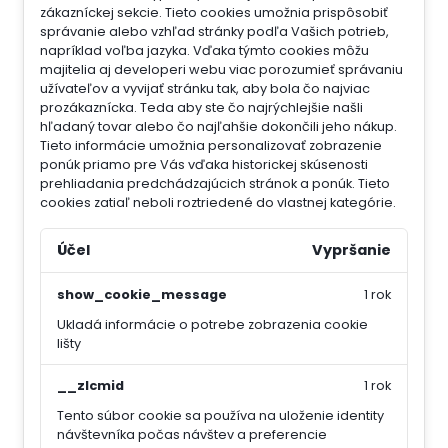
zákazníckej sekcie.
Tieto cookies umožnia prispôsobiť
správanie alebo vzhľad stránky podľa Vašich potrieb,
napríklad voľba jazyka.
Vďaka týmto cookies môžu
majitelia aj developeri webu viac porozumieť správaniu
užívateľov a vyvijať stránku tak, aby bola čo najviac
prozákaznícka. Teda aby ste čo najrýchlejšie našli
hľadaný tovar alebo čo najľahšie dokončili jeho nákup.
Tieto informácie umožnia personalizovať zobrazenie
ponúk priamo pre Vás vďaka historickej skúsenosti
prehliadania predchádzajúcich stránok a ponúk.
Tieto
cookies zatiaľ neboli roztriedené do vlastnej kategórie.
Účel
Vypršanie
show_cookie_message
1 rok
Ukladá informácie o potrebe zobrazenia cookie
lišty
__zlcmid
1 rok
Tento súbor cookie sa používa na uloženie identity
návštevníka počas návštev a preferencie