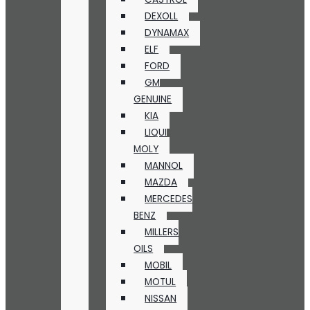
DEXOLL
DYNAMAX
ELF
FORD
GM
GENUINE
KIA
LIQUI
MOLY
MANNOL
MAZDA
MERCEDES
BENZ
MILLERS
OILS
MOBIL
MOTUL
NISSAN