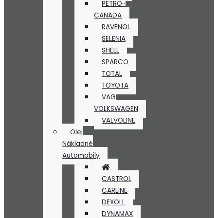
PETRO-
CANADA
RAVENOL
SELENIA
SHELL
SPARCO
TOTAL
TOYOTA
VAG
VOLKSWAGEN
VALVOLINE
Olej
Nákladné
Automobily
CASTROL
CARLINE
DEXOLL
DYNAMAX