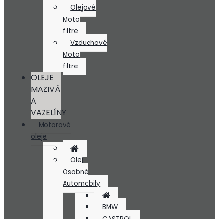
Olejové
Moto
filtre
Vzduchové
Moto
filtre
OLEJE
MAZIVÁ
A
VAZELÍNY
Motorové
oleje
Olej
Osobné
Automobily
BMW
CASTROL