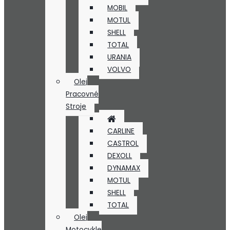
MOBIL
MOTUL
SHELL
TOTAL
URANIA
VOLVO
Olej
Pracovné
Stroje
CARLINE
CASTROL
DEXOLL
DYNAMAX
MOTUL
SHELL
TOTAL
Olej
Motocykle