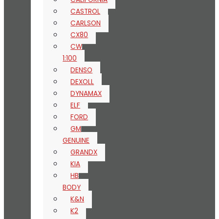
CASTROL
CARLSON
CX80
CW
1:100
DENSO
DEXOLL
DYNAMAX
ELF
FORD
GM
GENUINE
GRANDX
KIA
HB
BODY
K&N
K2