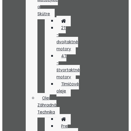
a
Skútre
2T
-
dvojtaktné
motory
4T
-
štvortaktné
motory
Tlmičové
oleje
Olej
Záhradná
Technika
Pre