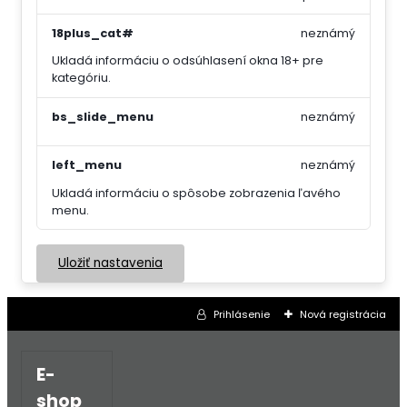
18plus_cat#
neznámý
Ukladá informáciu o odsúhlasení okna 18+ pre
kategóriu.
bs_slide_menu
neznámý
left_menu
neznámý
Ukladá informáciu o spôsobe zobrazenia ľavého
menu.
Uložiť nastavenia
Prihlásenie
Nová registrácia
E-
shop