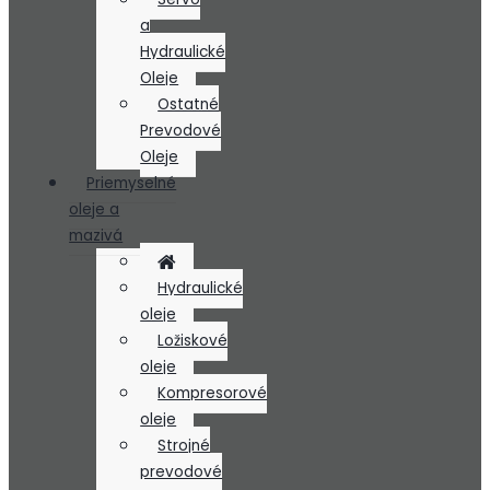
a
Hydraulické
Oleje
Ostatné
Prevodové
Oleje
Priemyselné
oleje a
mazivá
Hydraulické
oleje
Ložiskové
oleje
Kompresorové
oleje
Strojné
prevodové