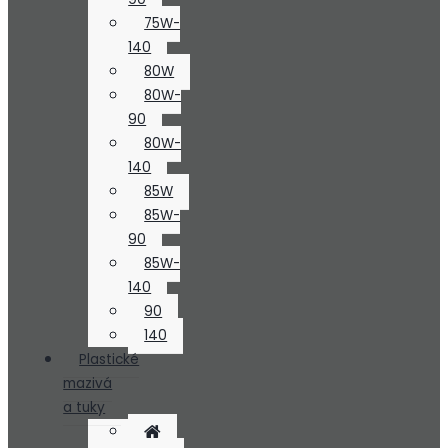
75W-
140
80W
80W-
90
80W-
140
85W
85W-
90
85W-
140
90
140
Plastické
mazivá
a tuky