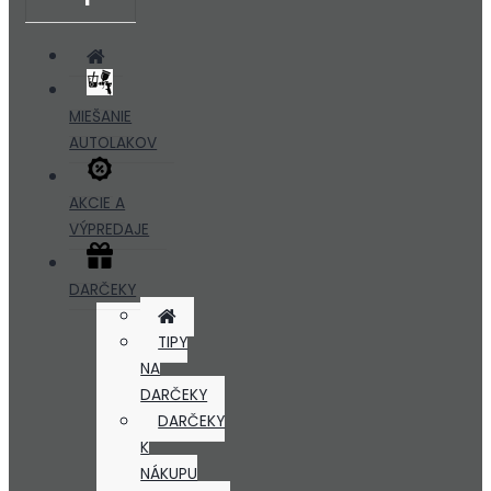
MIEŠANIE
AUTOLAKOV
AKCIE A
VÝPREDAJE
DARČEKY
TIPY
NA
DARČEKY
DARČEKY
K
NÁKUPU