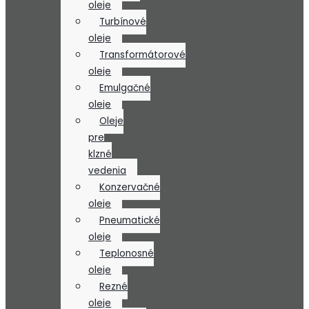
oleje
Turbínové
oleje
Transformátorové
oleje
Emulgačné
oleje
Oleje
pre
klzné
vedenia
Konzervačné
oleje
Pneumatické
oleje
Teplonosné
oleje
Rezné
oleje