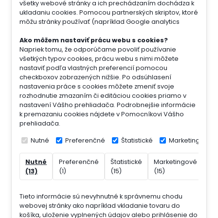
všetky webové stránky a ich prechádzaním dochádza k
ukladaniu cookies. Pomocou partnerských skriptov, ktoré
môžu stránky používať (napríklad Google analytics
Ako môžem nastaviť prácu webu s cookies?
Napriek tomu, že odporúčame povoliť používanie
všetkých typov cookies, prácu webu s nimi môžete
nastaviť podľa vlastných preferencií pomocou
checkboxov zobrazených nižšie. Po odsúhlasení
nastavenia práce s cookies môžete zmeniť svoje
rozhodnutie zmazaním či editáciou cookies priamo v
nastavení Vášho prehliadača. Podrobnejšie informácie
k premazaniu cookies nájdete v Pomocníkovi Vášho
prehliadača.
Nutné
Preferenčné
Štatistické
Marketingové
Nutné
Preferenčné
Štatistické
Marketingové
Ne
(13)
(1)
(15)
(15)
(7)
Tieto informácie sú nevyhnutné k správnemu chodu
webovej stránky ako napríklad vkladanie tovaru do
košíka, uloženie vyplnených údajov alebo prihlásenie do