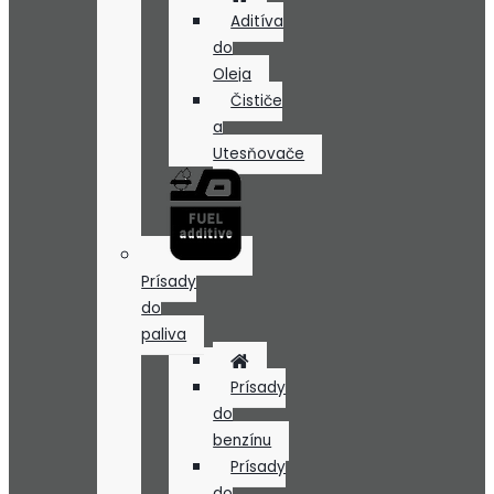
Aditíva
do
Oleja
Čističe
a
Utesňovače
Prísady
do
paliva
Prísady
do
benzínu
Prísady
do