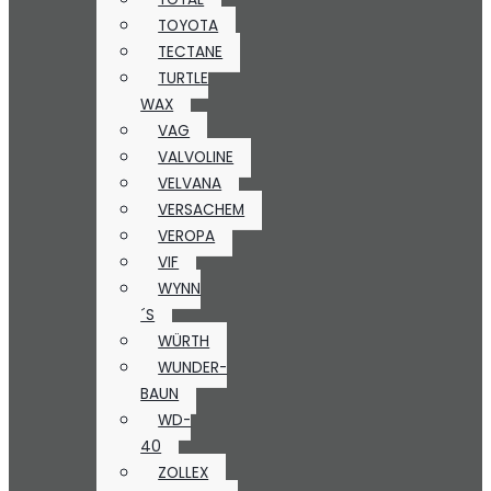
TOYOTA
TECTANE
TURTLE
WAX
VAG
VALVOLINE
VELVANA
VERSACHEM
VEROPA
VIF
WYNN
´S
WÜRTH
WUNDER-
BAUN
WD-
40
ZOLLEX