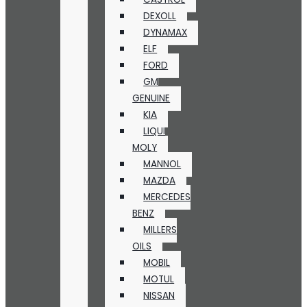
DEXOLL
DYNAMAX
ELF
FORD
GM
GENUINE
KIA
LIQUI
MOLY
MANNOL
MAZDA
MERCEDES
BENZ
MILLERS
OILS
MOBIL
MOTUL
NISSAN