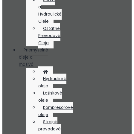
a
Hydraulické
Oleje
Ostatné
Prevodové
Oleje
Priemyselné
oleje a
mazivá
Hydraulické
oleje
Ložiskové
oleje
Kompresorové
oleje
Strojné
prevodové