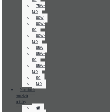
75W-
140
80W
80W-
90
80W-
140
85W
85W-
90
85W-
140
90
140
Plastické
mazivá
a tuky