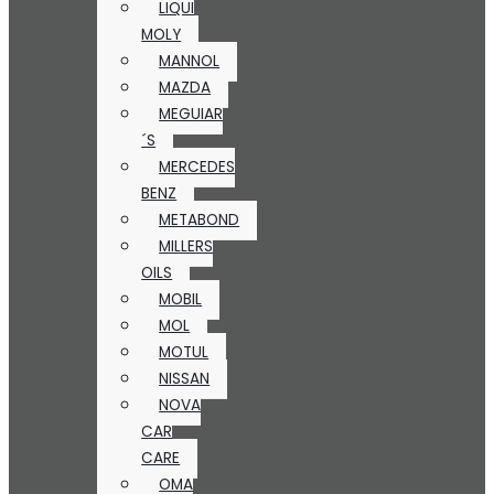
LIQUI
MOLY
MANNOL
MAZDA
MEGUIAR
´S
MERCEDES
BENZ
METABOND
MILLERS
OILS
MOBIL
MOL
MOTUL
NISSAN
NOVA
CAR
CARE
OMA