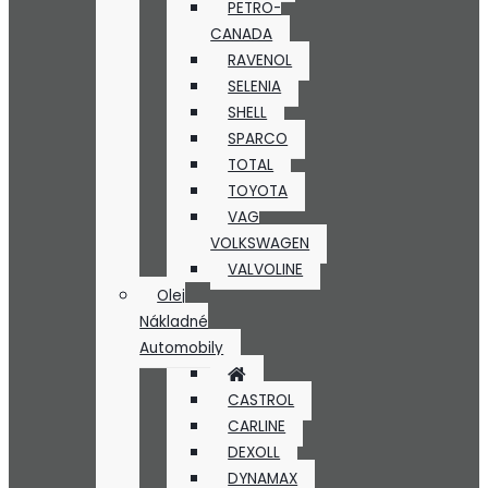
PETRO-
CANADA
RAVENOL
SELENIA
SHELL
SPARCO
TOTAL
TOYOTA
VAG
VOLKSWAGEN
VALVOLINE
Olej
Nákladné
Automobily
CASTROL
CARLINE
DEXOLL
DYNAMAX