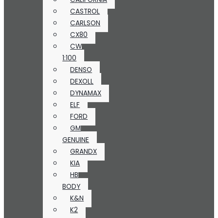
CASTROL
CARLSON
CX80
CW
1:100
DENSO
DEXOLL
DYNAMAX
ELF
FORD
GM
GENUINE
GRANDX
KIA
HB
BODY
K&N
K2