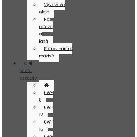
Vývevové
oleje
Na
reťaze
a
laná
Potravinárske
mazivá
Olej
podľa
viskozity
0W-
8
0W-
12
0W-
16
0W-