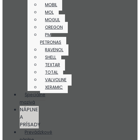
MOBIL
MOL
MOGUL
OREGON
PM
PETRONAS
RAVENOL
SHELL
TEXTAR
TOTAL
VALVOLINE
XERAMIC
Špeciálne
mazivá
NÁPLNE
A
PRÍSADY
Prevádzkové
náplne