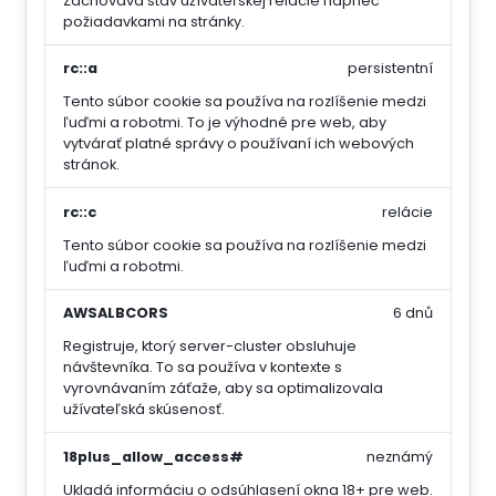
Zachováva stav užívateľskej relácie naprieč
požiadavkami na stránky.
rc::a
persistentní
Tento súbor cookie sa používa na rozlíšenie medzi
ľuďmi a robotmi. To je výhodné pre web, aby
vytvárať platné správy o používaní ich webových
stránok.
rc::c
relácie
Tento súbor cookie sa používa na rozlíšenie medzi
ľuďmi a robotmi.
AWSALBCORS
6 dnů
Registruje, ktorý server-cluster obsluhuje
návštevníka. To sa používa v kontexte s
vyrovnávaním záťaže, aby sa optimalizovala
užívateľská skúsenosť.
18plus_allow_access#
neznámý
Ukladá informáciu o odsúhlasení okna 18+ pre web.