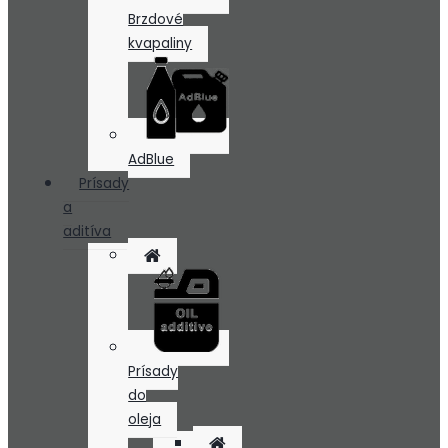
Brzdové
kvapaliny
AdBlue
Prísady
a
aditíva
Prísady
do
oleja