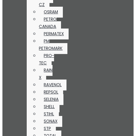
CZ
OSRAM
PETRO
CANADA
PERMATEX
PM
PETROMARK
PRO-
TEC
RAIN
X
RAVENOL
REPSOL
SELENIA
SHELL
STIHL
SONAX
STP
TOTAL