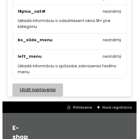
18plus_cat#
neznámý
Ukladá informáciu o odsúhlasení okna 18+ pre
kategóriu.
bs_slide_menu
neznámý
left_menu
neznámý
Ukladá informáciu o spôsobe zobrazenia ľavého
menu.
Uložiť nastavenia
Prihlásenie
Nová registrácia
E-
shop