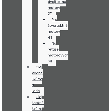
dvojtaktné
motory
2T
Pre
štvortaktné
motory
4T
Na
reťaze
motorových
píl
Olej
Vodné
Skútre
a
Lode
Olej
Snežné
Skútre