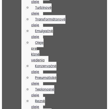
oleje
Turbínové
oleje
Transformátorové
oleje
Emulgačné
oleje
Oleje
pre
klzné
vedenia
Konzervačné
oleje
Pneumatické
oleje
Teplonosné
oleje
Rezné
oleje