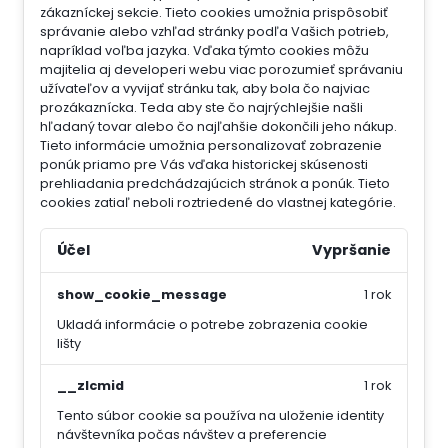
zákazníckej sekcie.
Tieto cookies umožnia prispôsobiť
správanie alebo vzhľad stránky podľa Vašich potrieb,
napríklad voľba jazyka.
Vďaka týmto cookies môžu
majitelia aj developeri webu viac porozumieť správaniu
užívateľov a vyvijať stránku tak, aby bola čo najviac
prozákaznícka. Teda aby ste čo najrýchlejšie našli
hľadaný tovar alebo čo najľahšie dokončili jeho nákup.
Tieto informácie umožnia personalizovať zobrazenie
ponúk priamo pre Vás vďaka historickej skúsenosti
prehliadania predchádzajúcich stránok a ponúk.
Tieto
cookies zatiaľ neboli roztriedené do vlastnej kategórie.
Účel
Vypršanie
show_cookie_message
1 rok
Ukladá informácie o potrebe zobrazenia cookie
lišty
__zlcmid
1 rok
Tento súbor cookie sa používa na uloženie identity
návštevníka počas návštev a preferencie