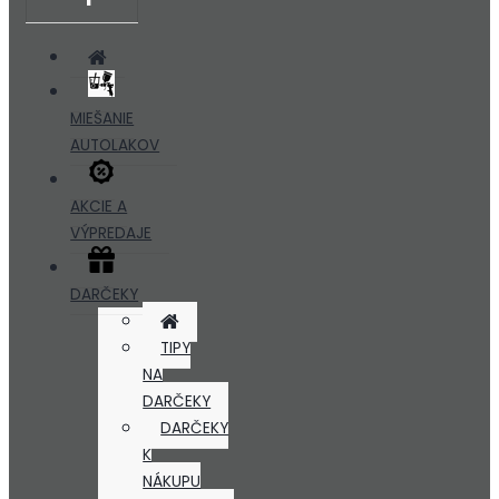
MIEŠANIE
AUTOLAKOV
AKCIE A
VÝPREDAJE
DARČEKY
TIPY
NA
DARČEKY
DARČEKY
K
NÁKUPU