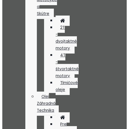
a
Skútre
2T
-
dvojtaktné
motory
4T
-
štvortaktné
motory
Tlmičové
oleje
Olej
Záhradná
Technika
Pre