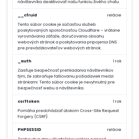
návštevníka deaktivovať našu funkciu živého chatu.
__cfruid
relácie
Tento súbor cookie je súčasťou služieb
poskytovaných spoločnosťou Cloudflare – vrátane
vyrovnávania záťaže, doručovania obsahu
webových stránok a poskytovania pripojenia DNS
pre prevádzkovateľov webových stránok.
_auth
1 rok
Zaisťuje bezpečnosť prehliadania návštevníkov
tým, že zabraňuje falšovaniu požiadaviek medzi
stránkami. Tento súbor cookie je nevyhnutný pre
bezpečnosť webu a návštevníka.
csrftoken
1 rok
Pomáha predchádzať útokom Cross-Site Request
Forgery (CSRF).
PHPSESSID
relácie