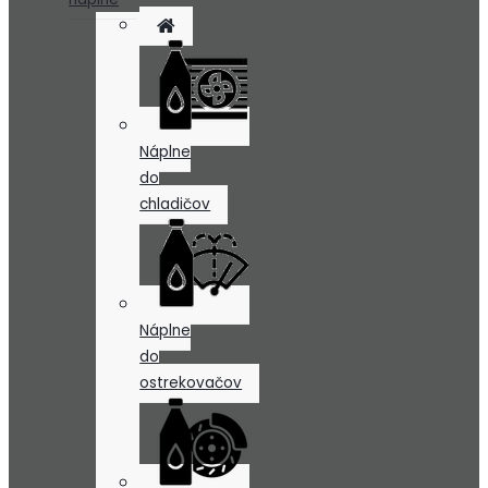
Náplne
do
chladičov
Náplne
do
ostrekovačov