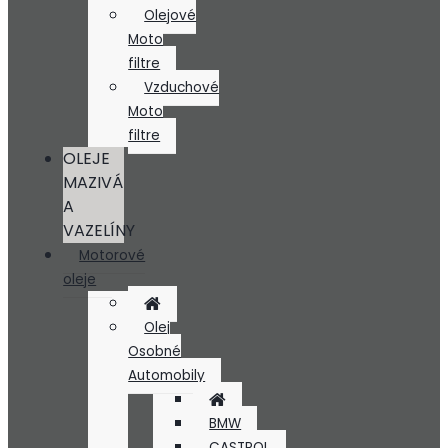
Olejové
Moto
filtre
Vzduchové
Moto
filtre
OLEJE
MAZIVÁ
A
VAZELÍNY
Motorové
oleje
Olej
Osobné
Automobily
BMW
CASTROL