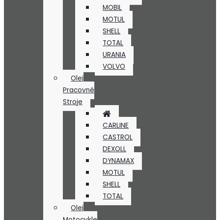
MOBIL
MOTUL
SHELL
TOTAL
URANIA
VOLVO
Olej
Pracovné
Stroje
CARLINE
CASTROL
DEXOLL
DYNAMAX
MOTUL
SHELL
TOTAL
Olej
Motocykle