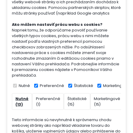
všetky webové stránky a ich prechádzaním dochádza k
ukladaniu cookies. Pomocou partnerských skriptov, ktoré
môžu stránky používať (napríklad Google analytics
Ako môžem nastaviť prácu webu s cookies?
Napriek tomu, že odporúčame povoliť používanie
všetkých typov cookies, prácu webu s nimi môžete
nastaviť podľa vlastných preferencií pomocou
checkboxov zobrazených nižšie. Po odsúhlasení
nastavenia práce s cookies môžete zmeniť svoje
rozhodnutie zmazaním či editáciou cookies priamo v
nastavení Vášho prehliadača. Podrobnejšie informácie
k premazaniu cookies nájdete v Pomocníkovi Vášho
prehliadača.
Nutné
Preferenčné
Štatistické
Marketingové
Nutné
Preferenčné
Štatistické
Marketingové
Ne
(13)
(1)
(15)
(15)
(7)
Tieto informácie sú nevyhnutné k správnemu chodu
webovej stránky ako napríklad vkladanie tovaru do
košíka, uloženie vyplnených údajov alebo prihlásenie do