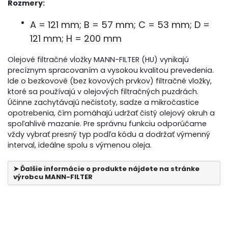
Rozmery:
A = 121 mm; B = 57 mm; C = 53 mm; D =
121 mm; H = 200 mm
Olejové filtračné vložky MANN-FILTER (HU) vynikajú
precíznym spracovaním a vysokou kvalitou prevedenia.
Ide o bezkovové (bez kovových prvkov) filtračné vložky,
ktoré sa používajú v olejových filtračných puzdrách.
Účinne zachytávajú nečistoty, sadze a mikročastice
opotrebenia, čím pomáhajú udržať čistý olejový okruh a
spoľahlivé mazanie. Pre správnu funkciu odporúčame
vždy vybrať presný typ podľa kódu a dodržať výmenný
interval, ideálne spolu s výmenou oleja.
➤ Ďalšie informácie o produkte nájdete na stránke
výrobcu MANN-FILTER