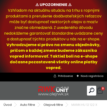
⚠️ UPOZORNENIE ⚠️
Vzhľadom na aktuálnu situáciu na trhu s ropnými
produktami a prerušenie dodávateľských reťazcov
môže byť dostupnosť niektorých olejov a mazív
značne obmedzená. Z uvedeného dôvodu
nedokážeme garantovať štandardne uvádzane ceny
a dostupnosť týchto produktov u nás na e-shope.
Vyhradzujeme si právo na zmenu objednávky,
pričom o každej zmene budeme zákazníka
vopred informovať. Taktiež boli na e-shope
dočasne pozastavené všetky online platby
vopred.
Prihlásenie
Nová registrácia
0
Úvod
Auto Filtre
Olejové filtre
MANN HU 12 122 X