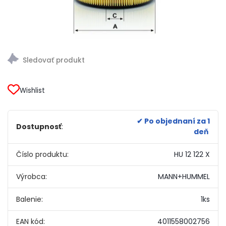
Wishlist
✔ Po objednaní za 1
Dostupnosť
:
deň
Číslo produktu:
HU 12 122 X
Výrobca:
MANN+HUMMEL
Balenie:
1ks
EAN kód:
4011558002756