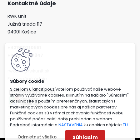
Kontaktné údaje
RWK unit
Južná trieda 117
04001 Košice
+421910210651
+421907917347
rwkunit@rwkunit.sk
Fakturačné údaje
S cieľom uľahčiť používateľom používať naše webové
stránky využívame cookies. Kliknutím na tlačidlo "Súhlasím"
ak súhlasíte s použitím preferenčných, štatistických i
marketingových cookies pre nás aj našich partnerov.
Funkčné cookies sú v rámci zachovania funkčnosti webu
Copyright © 2010 - 2026 RWK unit
používané počas celej doby prehliadania webom.
Podrobné informácie a
NASTAVENIA
ku cookies nájdete
TU
.
Všetky práva vyhradené
Súhlasím
Odmietnuť všetko